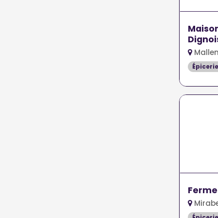
Maison
Dignoi
Malle
Épiceri
Ferme
Mirab
Épiceri