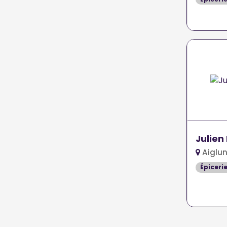
Julien
Aiglun
Épiceri