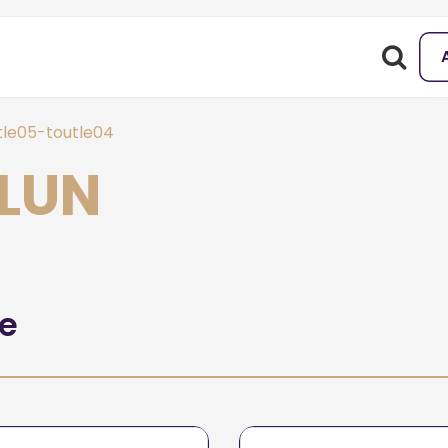
tle05-toutle04
GLUN
he