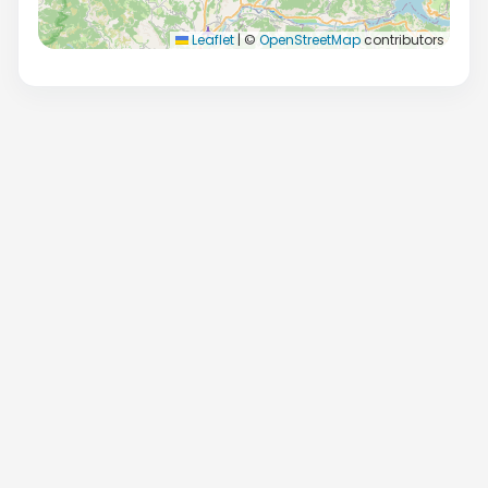
Leaflet
|
©
OpenStreetMap
contributors