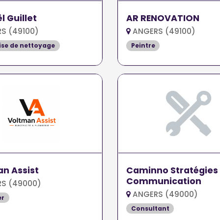
l Guillet
AR RENOVATION
S (49100)
ANGERS (49100)
ise de nettoyage
Peintre
n Assist
Caminno Stratégies 
Communication
S (49000)
ANGERS (49000)
er
Consultant