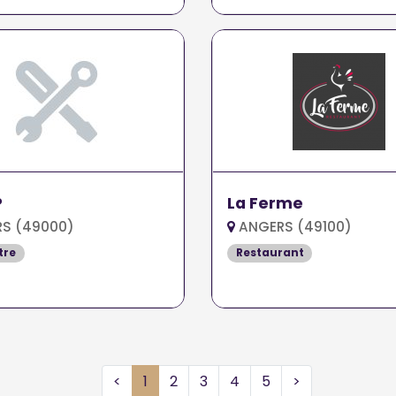
P
La Ferme
S (49000)
ANGERS (49100)
tre
Restaurant
<
1
2
3
4
5
>