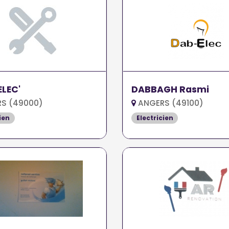
LEC'
DABBAGH Rasmi
S (49000)
ANGERS (49100)
ien
Electricien