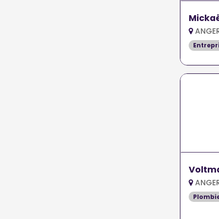
Mickaë
ANGER
Entrepr
Voltma
ANGER
Plombi