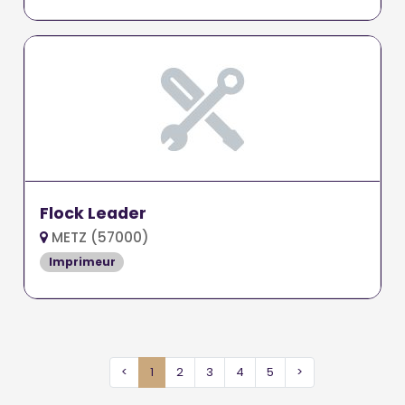
Flock Leader
METZ (57000)
Imprimeur
<
1
2
3
4
5
>