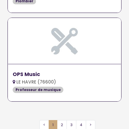
Plombier
OPS Music
LE HAVRE (76600)
Professeur de musique
<
1
2
3
4
>