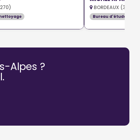
3270)
BORDEAUX (33000
 nettoyage
Bureau d'études
s-Alpes ?
.