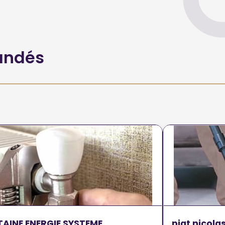
andés
TAINE ENERGIE SYSTEME
piat nicola