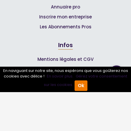
Annuaire pro
Inscrire mon entreprise
Les Abonnements Pros
Infos
Mentions légales et CGV
En naviguant sur notre site, nous espérons que vous goûterez nos
cookies avec délice !
En savoir plus.
Gérez votre consentement
Suivez-nous
sur les cookies.
Ok
Accueil
Annuaire Pro
Agenda
Menu