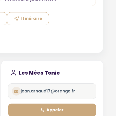
e
Itinéraire
Les Mées Tonic
jean.arnaud17@orange.fr
Appeler