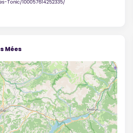
es-Tonic/100057614252335/
es Mées