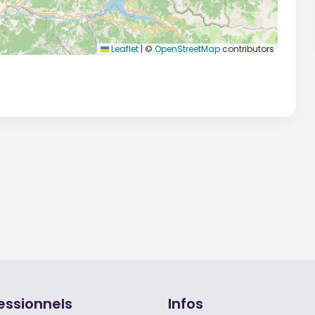
Leaflet
|
©
OpenStreetMap
contributors
essionnels
Infos