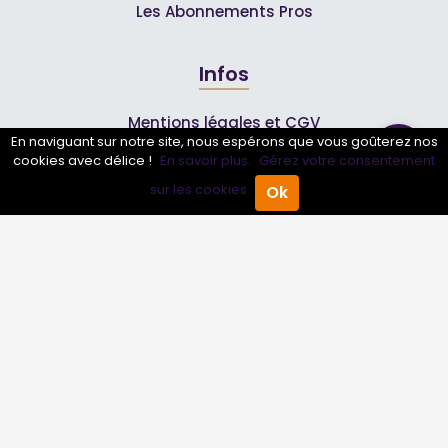
Les Abonnements Pros
Infos
Mentions légales et CGV
En naviguant sur notre site, nous espérons que vous goûterez nos
cookies avec délice !
En savoir plus.
Gérez votre consentement
Suivez-nous
sur les cookies.
Ok
Accueil
Annuaire Pro
Agenda
Menu
© 2007-2026
Toutle04