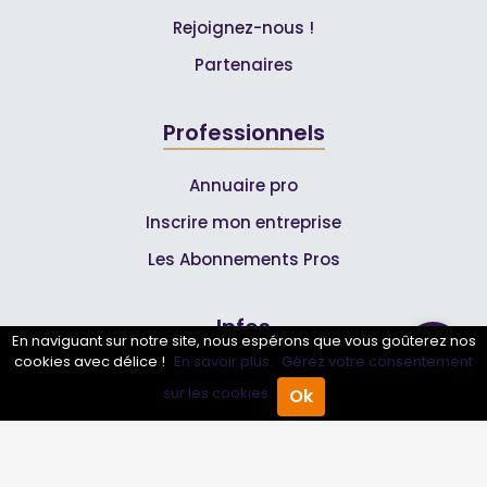
Rejoignez-nous !
Partenaires
Professionnels
Annuaire pro
Inscrire mon entreprise
Les Abonnements Pros
Infos
En naviguant sur notre site, nous espérons que vous goûterez nos
cookies avec délice !
En savoir plus.
Gérez votre consentement
Mentions légales et CGV
sur les cookies.
Ok
Accueil
Annuaire Pro
Agenda
Menu
Suivez-nous