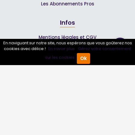
Les Abonnements Pros
Infos
Mentions légales et CGV
En naviguant sur notre site, nous espérons que vous goûterez nos
cookies avec délice !
En savoir plus.
Gérez votre consentement
Suivez-nous
sur les cookies.
Ok
Accueil
Annuaire Pro
Agenda
Menu
© 2007-2026
Toutle04