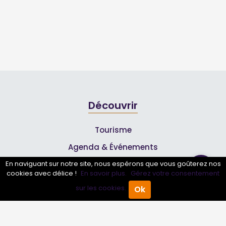
Découvrir
Tourisme
Agenda & Événements
Inscrire un événement
En naviguant sur notre site, nous espérons que vous goûterez nos
cookies avec délice !
En savoir plus.
Gérez votre consentement
Qui sommes-nous ?
sur les cookies.
Ok
Accueil
Annuaire Pro
Agenda
Menu
Rejoignez-nous !
Partenaires