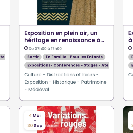
Exposition en plein air, un
E
héritage en renaissance à
à
Gréoux les Bains
De 07h00 à 17h00
teliers
Sortir
En Famille - Pour les Enfants
Expositions- Conférences - Stages - Ateliers
Culture - Distractions et loisirs -
Cu
Exposition - Historique - Patrimoine
- Médiéval
4
Mai
-
30
Sep