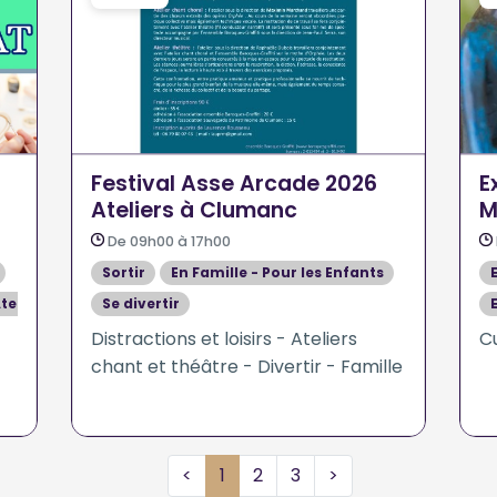
Festival Asse Arcade 2026
E
Ateliers à Clumanc
M
De 09h00 à 17h00
Sortir
En Famille - Pour les Enfants
teliers
Se divertir
Expositions- Conférences - Stages - Ateliers
Distractions et loisirs - Ateliers
Cu
chant et théâtre - Divertir - Famille
<
1
2
3
>