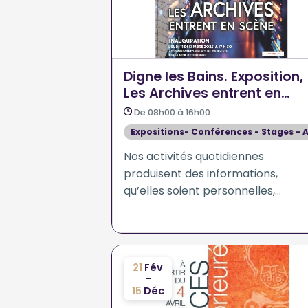
Digne les Bains. Exposition,
Les Archives entrent en
Scène
De 08h00 à 16h00
Expositions- Conférences - Stages - A
Nos activités quotidiennes
produisent des informations,
qu’elles soient personnelles,
professionnelles, administratives,
sous forme manuscrite,
dactylographiée ou purement
numérique.
21
Fév
-
15
Déc