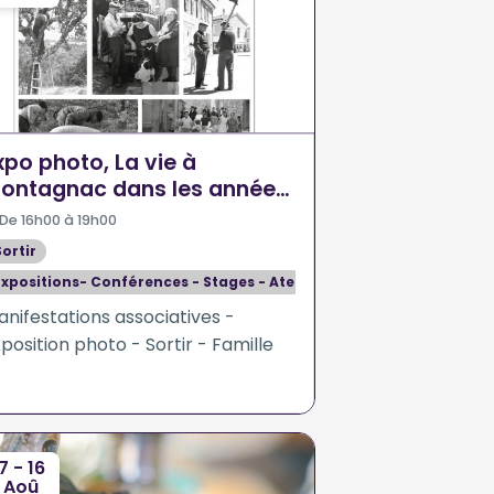
xpo photo, La vie à
ontagnac dans les années
0
De 16h00 à 19h00
Sortir
Expositions- Conférences - Stages - Ateliers
nifestations associatives -
position photo - Sortir - Famille
7 - 16
Aoû