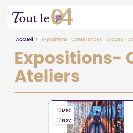
Accueil
Expositions- Conférences - Stages - At
Expositions- 
Ateliers
12
Déc
-
17
Nov