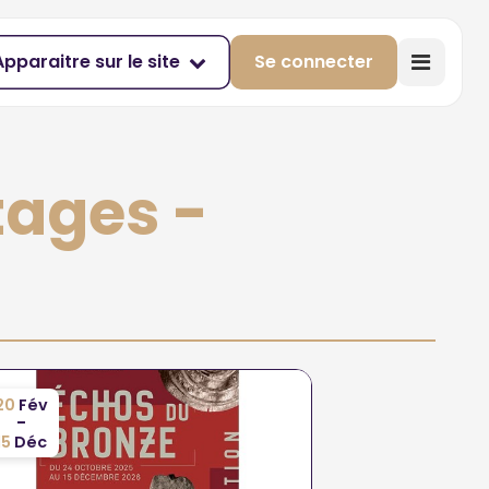
Apparaitre sur le site
Se connecter
tages -
20
Fév
-
15
Déc