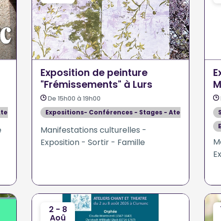
Exposition de peinture
E
"Frémissements" à Lurs
M
7
De 15h00 à 19h00
teliers
Expositions- Conférences - Stages - Ateliers
e
Manifestations culturelles -
Ma
Exposition - Sortir - Famille
Ex
2 - 8
Aoû