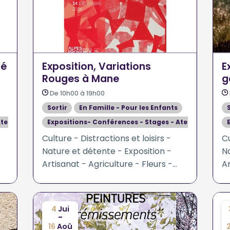
ré
Exposition, Variations
E
Rouges à Mane
g
De 10h00 à 19h00
Sortir
En Famille - Pour les Enfants
teliers
Expositions- Conférences - Stages - Ateliers
Culture - Distractions et loisirs -
Cu
Nature et détente - Exposition -
Na
Artisanat - Agriculture - Fleurs -
Ar
Plantes - Sciences humaines et
P
sociales
so
4
Jui
-
16
Aoû