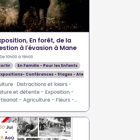
xposition, En forêt, de la
estion à l'évasion à Mane
De 10h00 à 19h00
Sortir
En Famille - Pour les Enfants
Expositions- Conférences - Stages - Ateliers
lture · Distractions et loisirs -
ture et détente - Exposition -
tisanat - Agriculture - Fleurs -
lantes - Sciences humaines et
ciales
30
Jui
-
28
Aoû