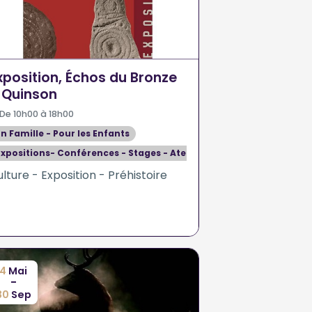
xposition, Échos du Bronze
 Quinson
De 10h00 à 18h00
En Famille - Pour les Enfants
Expositions- Conférences - Stages - Ateliers
lture - Exposition - Préhistoire
4
Mai
-
30
Sep