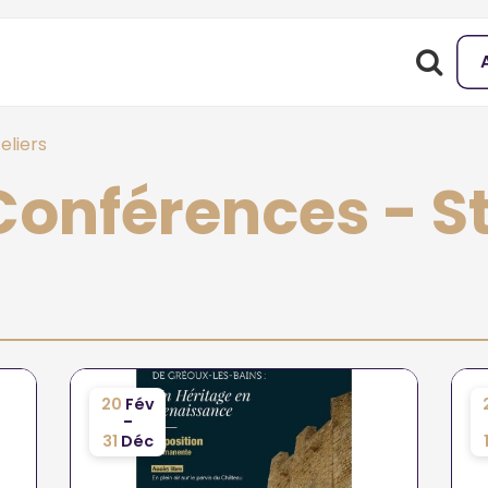
eliers
Conférences - S
20
Fév
-
31
Déc