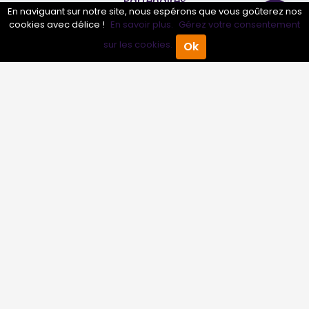
Partenaires
En naviguant sur notre site, nous espérons que vous goûterez nos
cookies avec délice !
En savoir plus.
Gérez votre consentement
Professionnels
sur les cookies.
Ok
Accueil
Annuaire Pro
Agenda
Menu
Annuaire pro
Inscrire mon entreprise
Les Abonnements Pros
Infos
Mentions légales et CGV
Suivez-nous