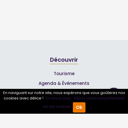
Découvrir
Tourisme
Agenda & Événements
Inscrire un événement
En naviguant sur notre site, nous espérons que vous goûterez nos
cookies avec délice !
En savoir plus.
Gérez votre consentement
Qui sommes-nous ?
sur les cookies.
Ok
Accueil
Annuaire Pro
Agenda
Menu
Rejoignez-nous !
Partenaires