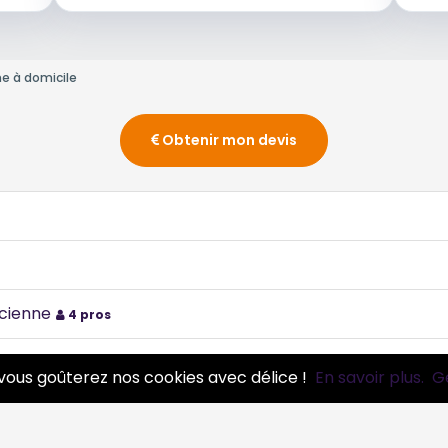
ne à domicile
Obtenir mon devis
icienne
4 pros
os
vous goûterez nos cookies avec délice !
En savoir plus.
G
 - Coiffeuse - Barbier - Styliste
3 pros