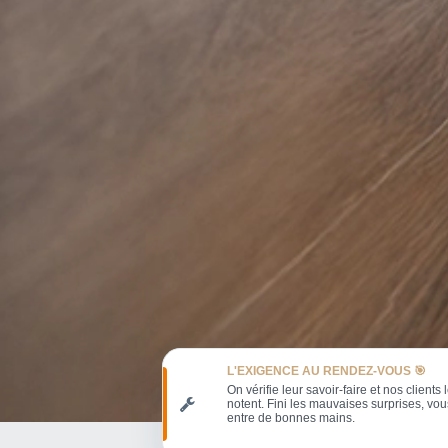
L'EXIGENCE AU RENDEZ-VOUS 🎯
On vérifie leur savoir-faire et nos clients 
notent. Fini les mauvaises surprises, vou
entre de bonnes mains.