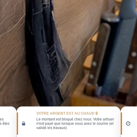
VOTRE ARGENT EST AU CHAUD 🔒
les
Le montant est bloqué chez nous. Votre artisan
s êtes
n'est payé que lorsque vous avez le sourire (et
validé les travaux).