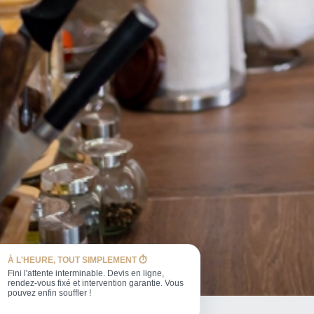
À L'HEURE, TOUT SIMPLEMENT ⏱️
Fini l'attente interminable. Devis en ligne,
rendez-vous fixé et intervention garantie. Vous
pouvez enfin souffler !