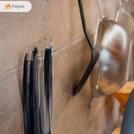
>
Payez