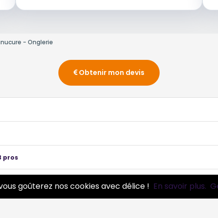
nucure - Onglerie
Obtenir mon devis
 pros
icienne
4 pros
vous goûterez nos cookies avec délice !
En savoir plus.
G
os