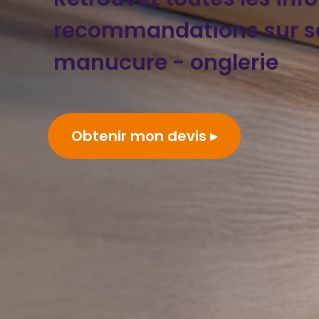
recommandations sur s
manucure - onglerie
Obtenir mon devis