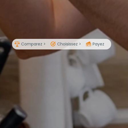
Comparez >
Choisissez >
Payez