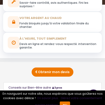
Savoir-faire contrôlé, avis authentiques. Fini les
surprises !
VOTRE ARGENT AU CHAUD
Fonds bloqués jusqu'à votre validation finale du
chantier.
À L'HEURE, TOUT SIMPLEMENT
Devis en ligne et rendez-vous respecté. intervention
garantie.
Obtenir mon devis
Conseils sur Bien-être autre
3 pros
En naviguant sur notre site, nous espérons que vous goûterez nos
Conseils sur Coiffeur à domicile
cookies avec délice !
En savoir plus.
Gérez votre consentement
3 pros
sur les cookies.