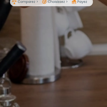
Comparez >
Choisissez >
Payez