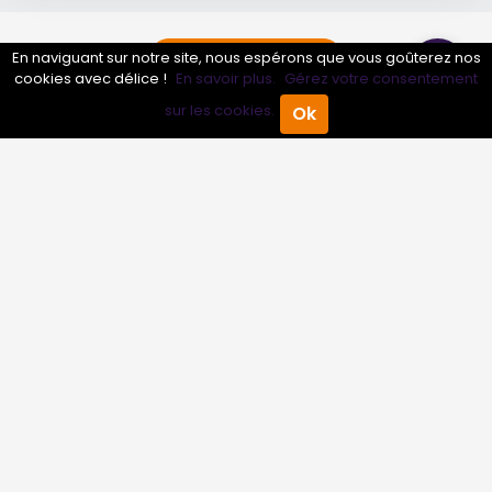
En naviguant sur notre site, nous espérons que vous goûterez nos
Obtenir mon devis
cookies avec délice !
En savoir plus.
Gérez votre consentement
sur les cookies.
Ok
Accueil
Annuaire Pro
Agenda
Menu
Conseils sur Chambre double
5 pros
Conseils sur Chambre simple
5 pros
Conseils sur Location salle de réception
4 pros
Conseils sur Résidence hôtelière
1 pros
Conseils sur Suite 4 personnes et plus
2 pros
Découvrir