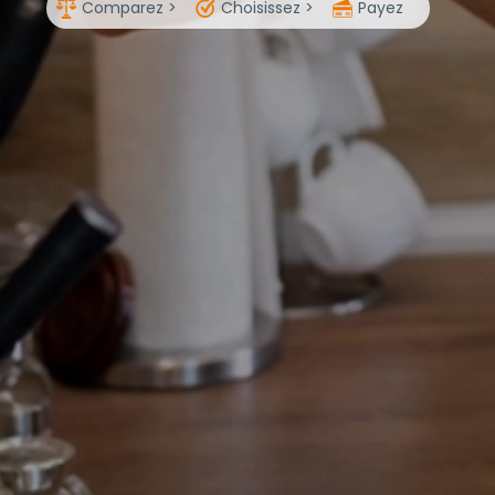
Comparez >
Choisissez >
Payez