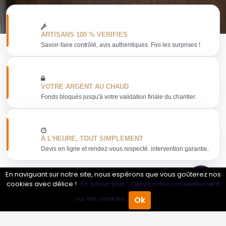
ARTISANS 100 % VERIFIES
Savoir-faire contrôlé, avis authentiques. Fini les surprises !
VOTRE ARGENT AU CHAUD
Fonds bloqués jusqu'à votre validation finale du chantier.
À L'HEURE, TOUT SIMPLEMENT
Devis en ligne et rendez-vous respecté. intervention garantie.
En naviguant sur notre site, nous espérons que vous goûterez nos
cookies avec délice !
En savoir plus.
Gérez votre consentement
sur les cookies.
Ok
Obtenir mon devis
Accueil
Annuaire Pro
Agenda
Menu