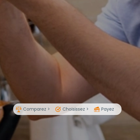
Comparez >
Choisissez >
Payez