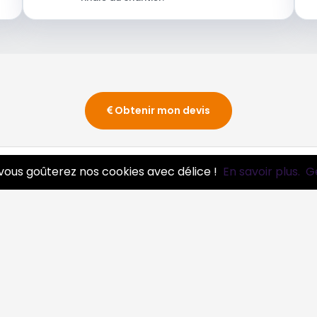
Obtenir mon devis
vous goûterez nos cookies avec délice !
En savoir plus.
G
essionnels
Infos
ire pro
Mentions légales et CGV