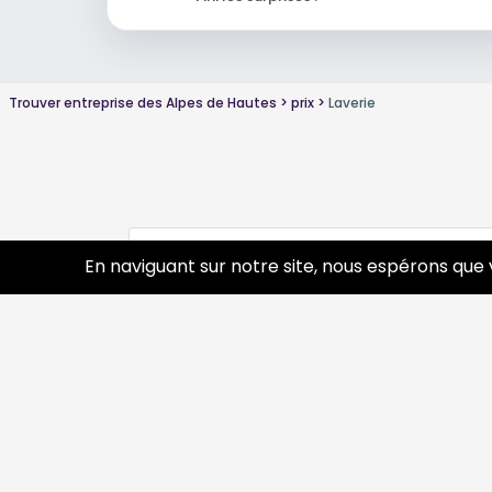
Trouver entreprise des Alpes de Hautes
prix
Laverie
Conseils sur Laverie autre
0 pros
En naviguant sur notre site, nous espérons que 
Découvrir
Prof
Tourisme
Annua