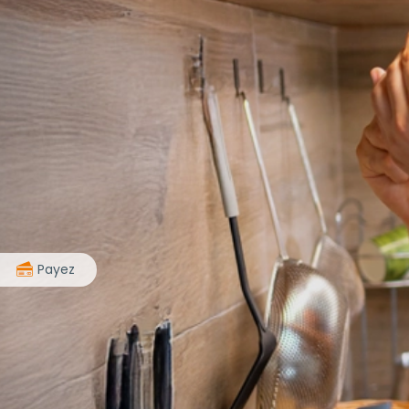
>
Payez