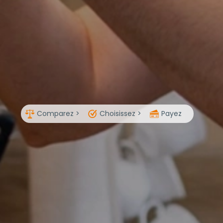
Comparez >
Choisissez >
Payez