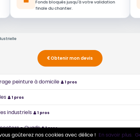
Fonds bloqués jusqu'à votre validation
finale du chantier.
ustrielle
Obtenir mon devis
rage peinture à domicile
1 pros
les
1 pros
es industriels
1 pros
Scooters - Quads
1 pros
vous goûterez nos cookies avec délice !
En savoir plus.
G