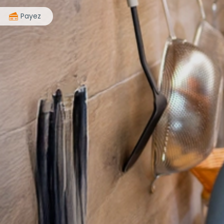
>
Payez