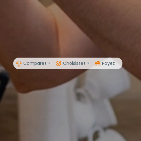
Comparez >
Choisissez >
Payez