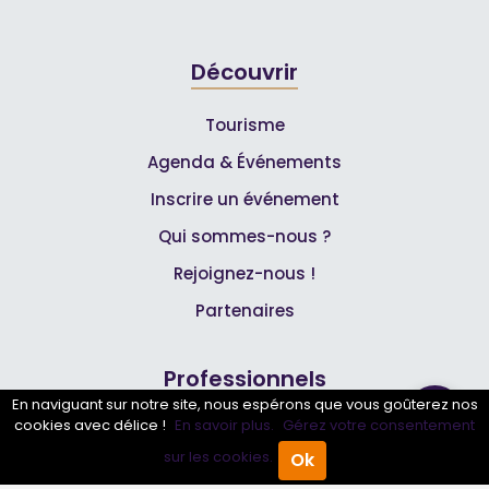
Découvrir
Tourisme
Agenda & Événements
Inscrire un événement
Qui sommes-nous ?
Rejoignez-nous !
Partenaires
Professionnels
En naviguant sur notre site, nous espérons que vous goûterez nos
cookies avec délice !
En savoir plus.
Gérez votre consentement
Annuaire pro
sur les cookies.
Ok
Accueil
Annuaire Pro
Agenda
Menu
Inscrire mon entreprise