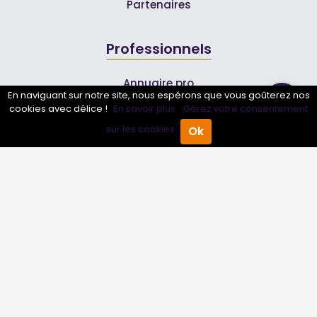
Partenaires
Professionnels
Annuaire pro
En naviguant sur notre site, nous espérons que vous goûterez nos
Inscrire mon entreprise
cookies avec délice !
En savoir plus.
Gérez votre consentement
sur les cookies.
Ok
Les Abonnements Pros
Accueil
Annuaire Pro
Agenda
Menu
Infos
Mentions légales et CGV
Suivez-nous