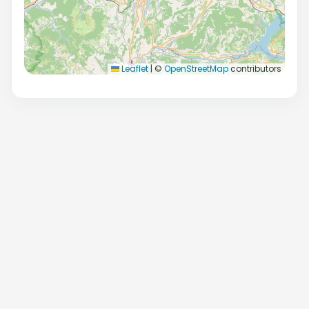
Leaflet
|
©
OpenStreetMap
contributors