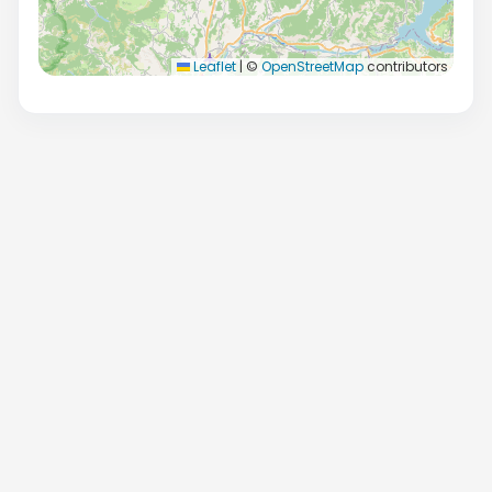
Leaflet
|
©
OpenStreetMap
contributors