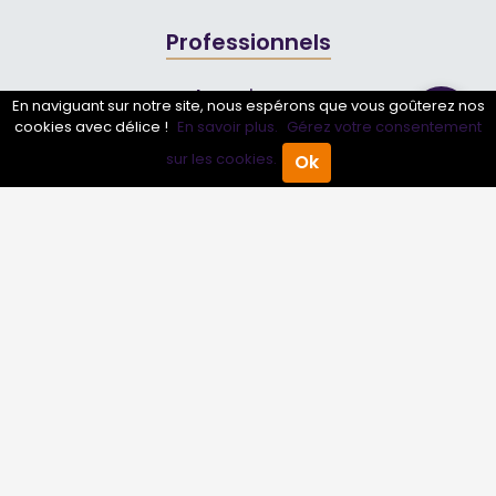
Professionnels
Annuaire pro
En naviguant sur notre site, nous espérons que vous goûterez nos
cookies avec délice !
En savoir plus.
Gérez votre consentement
Inscrire mon entreprise
sur les cookies.
Ok
Les Abonnements Pros
Accueil
Annuaire Pro
Agenda
Menu
Infos
Mentions légales et CGV
Suivez-nous