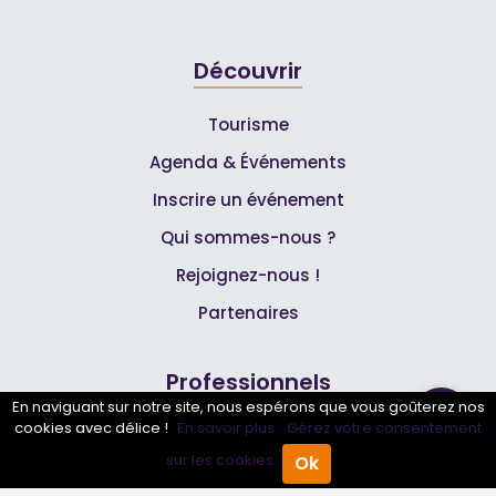
Découvrir
Tourisme
Agenda & Événements
Inscrire un événement
Qui sommes-nous ?
Rejoignez-nous !
Partenaires
Professionnels
En naviguant sur notre site, nous espérons que vous goûterez nos
cookies avec délice !
En savoir plus.
Gérez votre consentement
Annuaire pro
sur les cookies.
Ok
Accueil
Annuaire Pro
Agenda
Menu
Inscrire mon entreprise