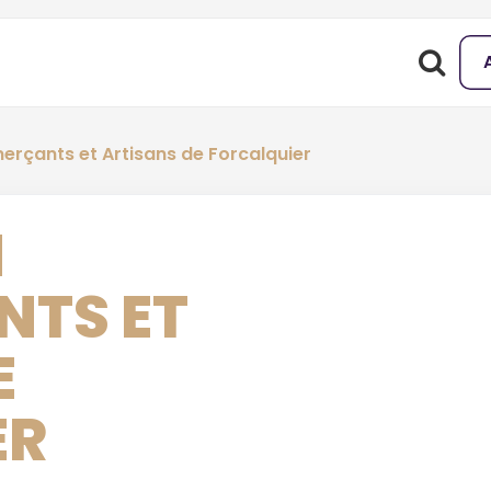
rçants et Artisans de Forcalquier
N
TS ET
E
ER