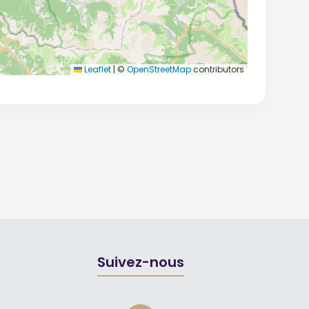
Leaflet
|
©
OpenStreetMap
contributors
Suivez-nous