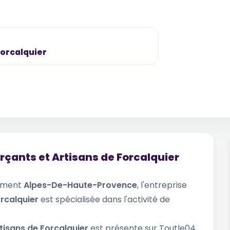
Forcalquier
çants et Artisans de Forcalquier
tement
Alpes-De-Haute-Provence
, l'entreprise
rcalquier
est spécialisée dans l'activité de
isans de Forcalquier
est présente sur Toutle04