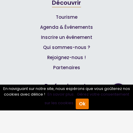
Découvrir
Tourisme
Agenda & Événements
Inscrire un événement
Qui sommes-nous ?
Rejoignez-nous !
Partenaires
Professionnels
En naviguant sur notre site, nous espérons que vous goûterez nos
cookies avec délice !
En savoir plus.
Gérez votre consentement
Annuaire pro
sur les cookies.
Ok
Accueil
Annuaire Pro
Agenda
Menu
Inscrire mon entreprise
Les Abonnements Pros