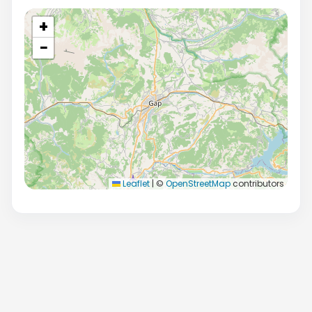
+
−
Leaflet
|
©
OpenStreetMap
contributors