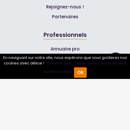
Rejoignez-nous !
Partenaires
Professionnels
Annuaire pro
En naviguant sur notre site, nous espérons que vous goûterez nos
Inscrire mon entreprise
cookies avec délice !
En savoir plus.
Gérez votre consentement
Les Abonnements Pros
sur les cookies.
Ok
Accueil
Annuaire Pro
Agenda
Menu
Infos
Mentions légales et CGV
Suivez-nous