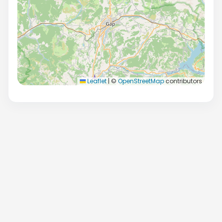
Leaflet
|
©
OpenStreetMap
contributors