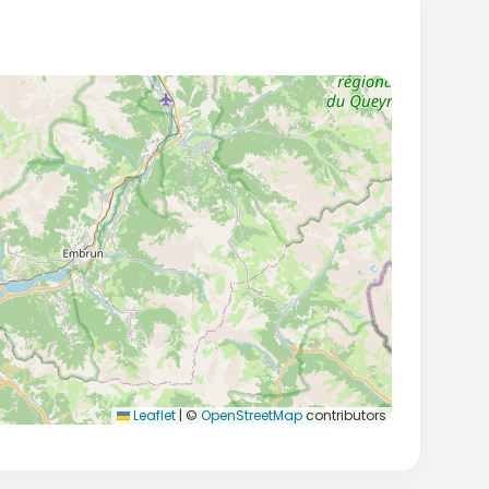
Leaflet
|
©
OpenStreetMap
contributors