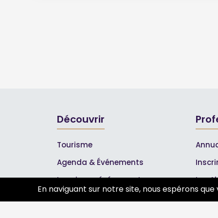
Découvrir
Prof
Tourisme
Annua
Agenda & Événements
Inscr
Inscrire un événement
Les A
En naviguant sur notre site, nous espérons que 
Qui sommes-nous ?
Rejoignez-nous !