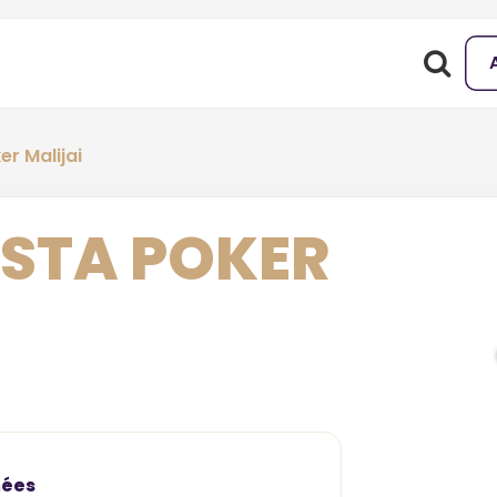
er Malijai
ESTA POKER
mées