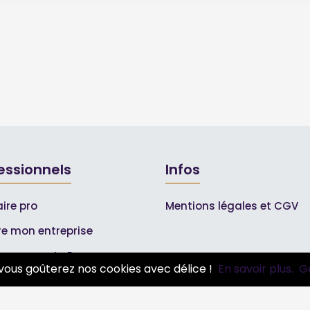
essionnels
Infos
ire pro
Mentions légales et CGV
ire mon entreprise
bonnements Pros
vous goûterez nos cookies avec délice !
En savoir plus.
G