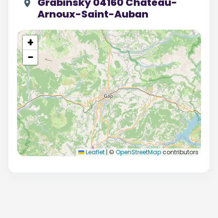
Grabinsky 04160 Château-
Arnoux-Saint-Auban
+
−
Leaflet
|
©
OpenStreetMap
contributors