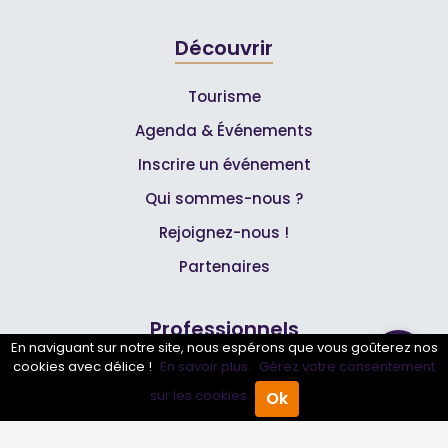
Découvrir
Tourisme
Agenda & Événements
Inscrire un événement
Qui sommes-nous ?
Rejoignez-nous !
Partenaires
Professionnels
En naviguant sur notre site, nous espérons que vous goûterez nos
cookies avec délice !
En savoir plus.
Gérez votre consentement
Annuaire pro
sur les cookies.
Ok
Accueil
Annuaire Pro
Agenda
Menu
Inscrire mon entreprise
Les Abonnements Pros