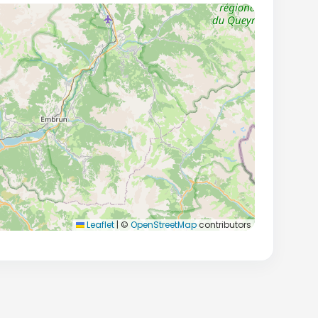
Leaflet
|
©
OpenStreetMap
contributors