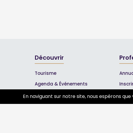
Découvrir
Prof
Tourisme
Annua
Agenda & Événements
Inscr
Inscrire un événement
Les A
En naviguant sur notre site, nous espérons que 
Qui sommes-nous ?
Rejoignez-nous !
Partenaires