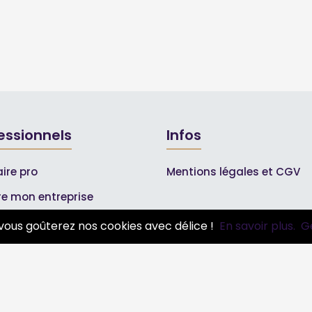
essionnels
Infos
ire pro
Mentions légales et CGV
ire mon entreprise
bonnements Pros
vous goûterez nos cookies avec délice !
En savoir plus.
G