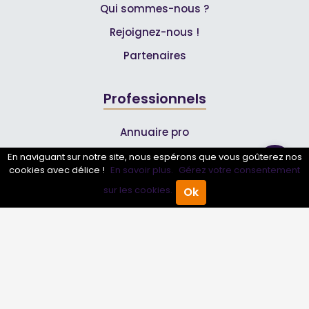
Qui sommes-nous ?
Rejoignez-nous !
Partenaires
Professionnels
Annuaire pro
Inscrire mon entreprise
En naviguant sur notre site, nous espérons que vous goûterez nos
cookies avec délice !
En savoir plus.
Gérez votre consentement
Les Abonnements Pros
sur les cookies.
Ok
Accueil
Annuaire Pro
Agenda
Menu
Infos
Mentions légales et CGV
Suivez-nous