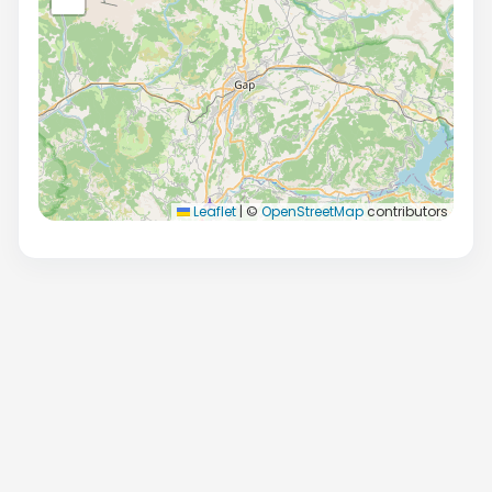
Leaflet
|
©
OpenStreetMap
contributors