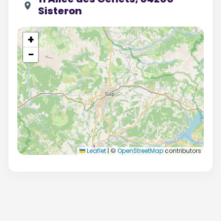
Sisteron
+
−
Leaflet
|
©
OpenStreetMap
contributors