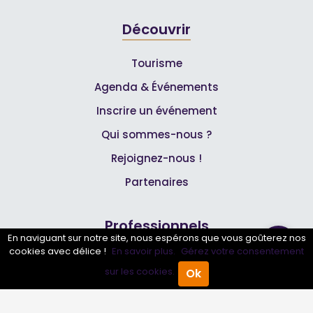
Découvrir
Tourisme
Agenda & Événements
Inscrire un événement
Qui sommes-nous ?
Rejoignez-nous !
Partenaires
Professionnels
En naviguant sur notre site, nous espérons que vous goûterez nos
cookies avec délice !
En savoir plus.
Gérez votre consentement
Annuaire pro
sur les cookies.
Ok
Accueil
Annuaire Pro
Agenda
Menu
Inscrire mon entreprise
Les Abonnements Pros