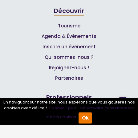
Découvrir
Tourisme
Agenda & Événements
Inscrire un événement
Qui sommes-nous ?
Rejoignez-nous !
Partenaires
Professionnels
En naviguant sur notre site, nous espérons que vous goûterez nos
cookies avec délice !
En savoir plus.
Gérez votre consentement
Annuaire pro
sur les cookies.
Ok
Accueil
Annuaire Pro
Agenda
Menu
Inscrire mon entreprise
Les Abonnements Pros