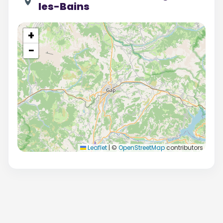
les-Bains
+
−
Leaflet
|
©
OpenStreetMap
contributors