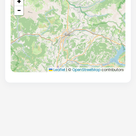
+
−
Leaflet
|
©
OpenStreetMap
contributors