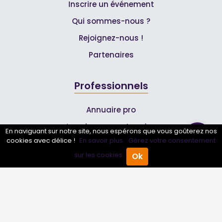
Inscrire un événement
Qui sommes-nous ?
Rejoignez-nous !
Partenaires
Professionnels
Annuaire pro
Inscrire mon entreprise
En naviguant sur notre site, nous espérons que vous goûterez nos
cookies avec délice !
En savoir plus.
Gérez votre consentement
Les Abonnements Pros
sur les cookies.
Ok
Accueil
Annuaire Pro
Agenda
Menu
Infos
Mentions légales et CGV