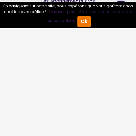
Les Abonnements Pros
En naviguant sur notre site, nous espérons que vous goûterez nos
cookies avec délice !
En savoir plus.
Gérez votre consentement
Infos
sur les cookies.
Ok
Accueil
Annuaire Pro
Agenda
Menu
Mentions légales et CGV
Suivez-nous
© 2007-2026
Toutle04