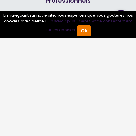
Professionnels
Annuaire pro
En naviguant sur notre site, nous espérons que vous goûterez nos
cookies avec délice !
En savoir plus.
Gérez votre consentement
Inscrire mon entreprise
sur les cookies.
Ok
Accueil
Annuaire Pro
Agenda
Menu
Les Abonnements Pros
Infos
Mentions légales et CGV
Suivez-nous