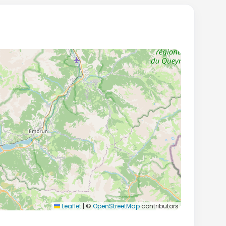
Leaflet
|
©
OpenStreetMap
contributors