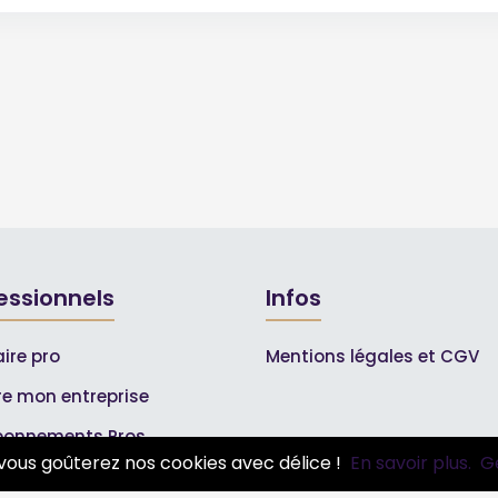
essionnels
Infos
ire pro
Mentions légales et CGV
ire mon entreprise
bonnements Pros
vous goûterez nos cookies avec délice !
En savoir plus.
G