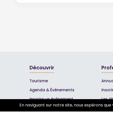
Découvrir
Prof
Tourisme
Annua
Agenda & Événements
Inscr
Inscrire un événement
Les A
En naviguant sur notre site, nous espérons que 
Qui sommes-nous ?