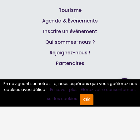
Tourisme
Agenda & Événements
Inscrire un événement
Qui sommes-nous ?
Rejoignez-nous !
Partenaires
Professionnels
En naviguant sur notre site, nous espérons que vous goûterez nos
cookies avec délice !
En savoir plus.
Gérez votre consentement
Annuaire pro
sur les cookies.
Ok
Accueil
Annuaire Pro
Agenda
Menu
Inscrire mon entreprise
Les Abonnements Pros
Infos