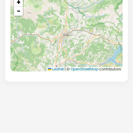
+
−
Leaflet
|
©
OpenStreetMap
contributors