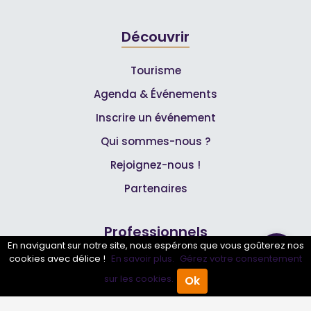
Découvrir
Tourisme
Agenda & Événements
Inscrire un événement
Qui sommes-nous ?
Rejoignez-nous !
Partenaires
Professionnels
En naviguant sur notre site, nous espérons que vous goûterez nos
cookies avec délice !
En savoir plus.
Gérez votre consentement
Annuaire pro
sur les cookies.
Ok
Accueil
Annuaire Pro
Agenda
Menu
Inscrire mon entreprise