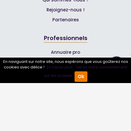
Rejoignez-nous !
Partenaires
Professionnels
Annuaire pro
En naviguant sur notre site, nous espérons que vous goûterez nos
Inscrire mon entreprise
cookies avec délice !
En savoir plus.
Gérez votre consentement
Les Abonnements Pros
sur les cookies.
Ok
Accueil
Annuaire Pro
Agenda
Menu
Infos
Mentions légales et CGV
Suivez-nous