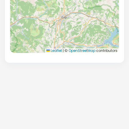
Leaflet
|
©
OpenStreetMap
contributors