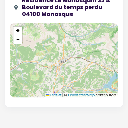
Résidence Le Manosquin 33 A
Boulevard du temps perdu
04100 Manosque
+
−
Leaflet
|
©
OpenStreetMap
contributors