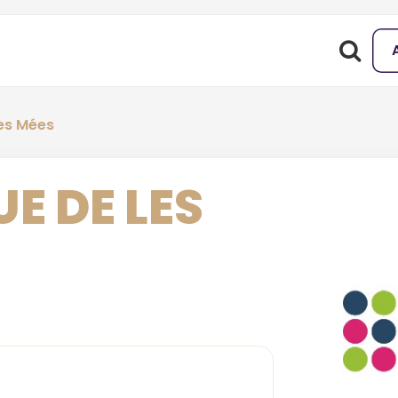
es Mées
E DE LES