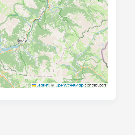
Leaflet
|
©
OpenStreetMap
contributors