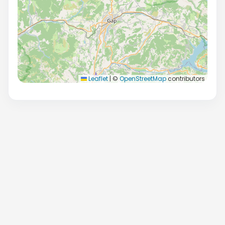
Leaflet
|
©
OpenStreetMap
contributors