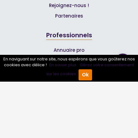
Rejoignez-nous !
Partenaires
Professionnels
Annuaire pro
En naviguant sur notre site, nous espérons que vous goûterez nos
Inscrire mon entreprise
cookies avec délice !
En savoir plus.
Gérez votre consentement
Les Abonnements Pros
sur les cookies.
Ok
Accueil
Annuaire Pro
Agenda
Menu
Infos
Mentions légales et CGV
Suivez-nous