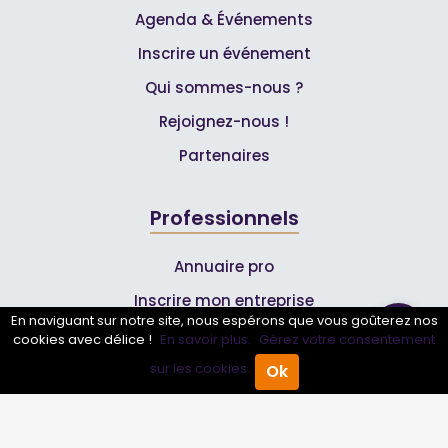
Agenda & Événements
Inscrire un événement
Qui sommes-nous ?
Rejoignez-nous !
Partenaires
Professionnels
Annuaire pro
Inscrire mon entreprise
En naviguant sur notre site, nous espérons que vous goûterez nos
Les Abonnements Pros
cookies avec délice !
En savoir plus.
Gérez votre consentement
sur les cookies.
Ok
Accueil
Annuaire Pro
Agenda
Menu
Infos
Mentions légales et CGV