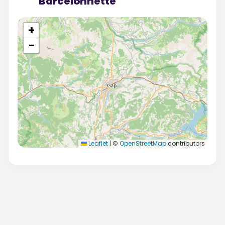
Barcelonnette
+
−
Leaflet
|
©
OpenStreetMap
contributors